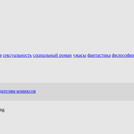
я
сексуальность
социальный роман
ужасы
фантастика
философи
дателям комиксов
ing