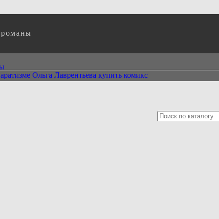
 романы
ты
паратизме