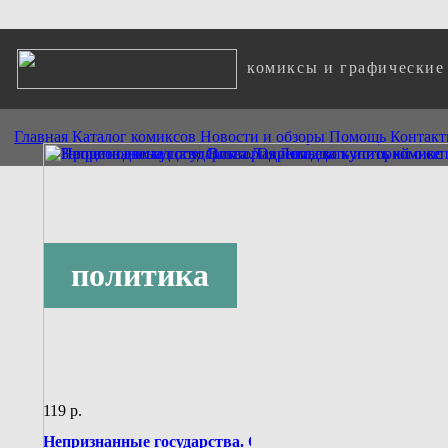
комиксы и графические
Главная
Каталог комиксов
Новости и обзоры
Помощь
Контак
политика
119 p.
Непризнанные государства. Одиннадцать историй о се