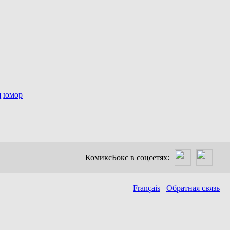
я
юмор
КомиксБокс в соцсетях:
Français
Обратная связь