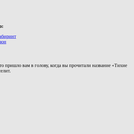
ю:
абиринт
зон
о пришло вам в голову, когда вы прочитали название «Тихие
елит.