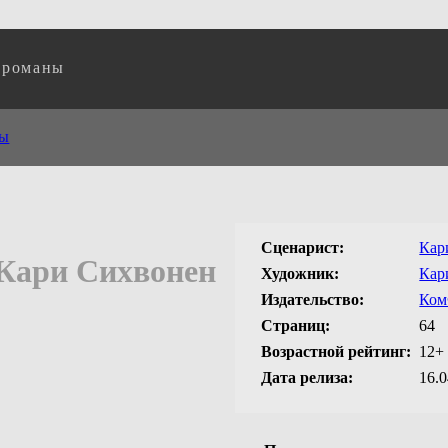
 романы
ты
Сценарист:
Кар
 Кари Сихвонен
Художник:
Кар
Издательство:
Ком
Страниц:
64
Возрастной рейтинг:
12
+
Дата релиза:
16.0